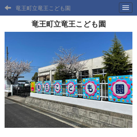
竜王町立竜王こども園
Toggl
竜王町立竜王こども園