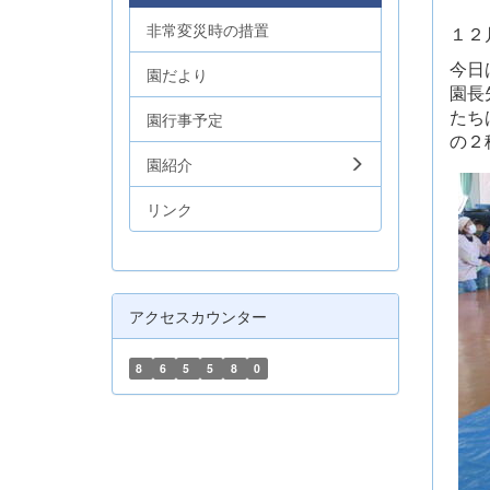
非常変災時の措置
１２
今日
園だより
園長
たち
園行事予定
の２
園紹介
リンク
アクセスカウンター
8
6
5
5
8
0