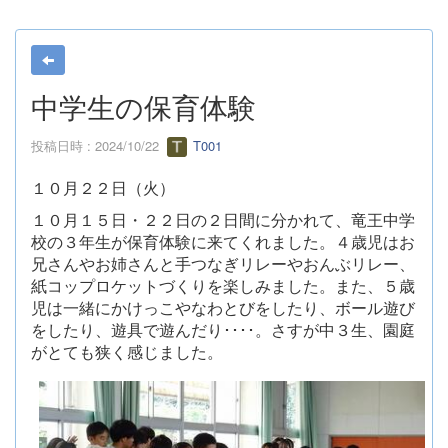
中学生の保育体験
投稿日時 : 2024/10/22
T001
１０月２２日（火）
１０月１５日・２２日の２日間に分かれて、竜王中学
校の３年生が保育体験に来てくれました。４歳児はお
兄さんやお姉さんと手つなぎリレーやおんぶリレー、
紙コップロケットづくりを楽しみました。また、５歳
児は一緒にかけっこやなわとびをしたり、ボール遊び
をしたり、遊具で遊んだり････。さすが中３生、園庭
がとても狭く感じました。