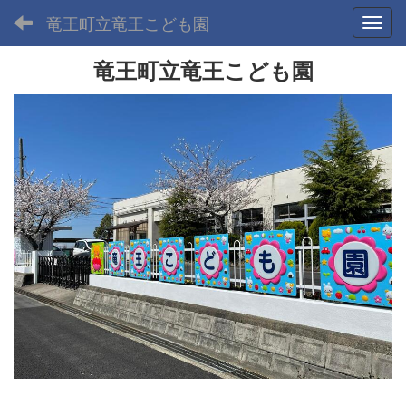
竜王町立竜王こども園
Toggl
竜王町立竜王こども園