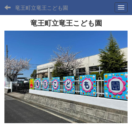
竜王町立竜王こども園
Toggl
竜王町立竜王こども園