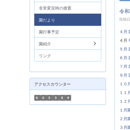
非常変災時の措置
令和
投稿日時
園だより
４月
園行事予定
４月
園紹介
５月 
リンク
６月 
７月 
９月 
１０月
アクセスカウンター
１１月
8
6
5
3
8
9
１２月
１月園
２月園
３月園