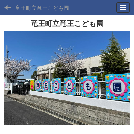
竜王町立竜王こども園
Toggl
竜王町立竜王こども園