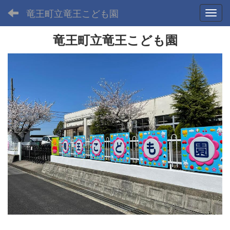
竜王町立竜王こども園
Toggl
竜王町立竜王こども園