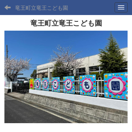
竜王町立竜王こども園
Toggl
竜王町立竜王こども園