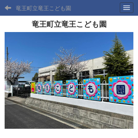
竜王町立竜王こども園
Toggl
竜王町立竜王こども園