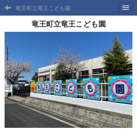
竜王町立竜王こども園
Toggl
竜王町立竜王こども園