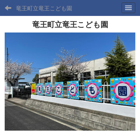
竜王町立竜王こども園
Toggl
竜王町立竜王こども園