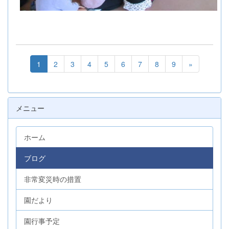
1
2
3
4
5
6
7
8
9
»
メニュー
ホーム
ブログ
非常変災時の措置
園だより
園行事予定