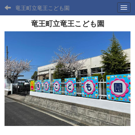
竜王町立竜王こども園
Toggl
竜王町立竜王こども園