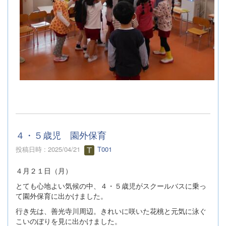
４・５歳児 園外保育
投稿日時 : 2025/04/21
T001
４月２１日（月）
とても心地よい気候の中、４・５歳児がスクールバスに乗っ
て園外保育に出かけました。
行き先は、善光寺川周辺。きれいに咲いた花桃と元気に泳ぐ
こいのぼりを見に出かけました。