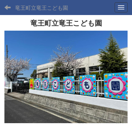
竜王町立竜王こども園
Toggl
竜王町立竜王こども園