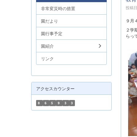
投稿日時
非常変災時の措置
９月
園だより
２学
園行事予定
らっ
園紹介
リンク
アクセスカウンター
8
6
5
9
3
3