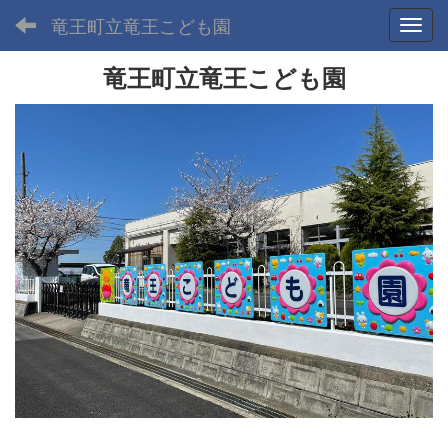
竜王町立竜王こども園
Toggl
竜王町立竜王こども園