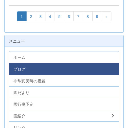
1
2
3
4
5
6
7
8
9
»
メニュー
ホーム
ブログ
非常変災時の措置
園だより
園行事予定
園紹介
リンク